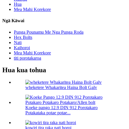
Hua
Mea Mahi Korekore
Ngā Kāwai
Punga Pounamu Me Nga Punga Roda
Hex Bolts
Nati
Kaihoroi
Mea Mahi Korekore
titi porotakaroa
Hua kua tohua
wheketere Whakaritea Haina Bolt Galv
Koeke pango 12.9 DIN 912 Porotakaro
Potakataka potae potae...
kowiri tira raka nati horoi