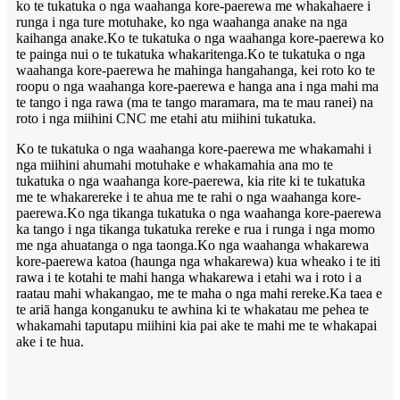
ko te tukatuka o nga waahanga kore-paerewa me whakahaere i
runga i nga ture motuhake, ko nga waahanga anake na nga
kaihanga anake.Ko te tukatuka o nga waahanga kore-paerewa ko
te painga nui o te tukatuka whakaritenga.Ko te tukatuka o nga
waahanga kore-paerewa he mahinga hangahanga, kei roto ko te
roopu o nga waahanga kore-paerewa e hanga ana i nga mahi ma
te tango i nga rawa (ma te tango maramara, ma te mau ranei) na
roto i nga miihini CNC me etahi atu miihini tukatuka.
Ko te tukatuka o nga waahanga kore-paerewa me whakamahi i
nga miihini ahumahi motuhake e whakamahia ana mo te
tukatuka o nga waahanga kore-paerewa, kia rite ki te tukatuka
me te whakarereke i te ahua me te rahi o nga waahanga kore-
paerewa.Ko nga tikanga tukatuka o nga waahanga kore-paerewa
ka tango i nga tikanga tukatuka rereke e rua i runga i nga momo
me nga ahuatanga o nga taonga.Ko nga waahanga whakarewa
kore-paerewa katoa (haunga nga whakarewa) kua wheako i te iti
rawa i te kotahi te mahi hanga whakarewa i etahi wa i roto i a
raatau mahi whakangao, me te maha o nga mahi rereke.Ka taea e
te ariā hanga konganuku te awhina ki te whakatau me pehea te
whakamahi taputapu miihini kia pai ake te mahi me te whakapai
ake i te hua.