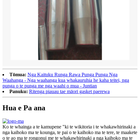
Tōmua:
Nga Kaituku Runga Rawa Punga Punga Nga
Waahanga - Nga waahanga kua whakauruhia he kaha teitei, nga
punga o te punga me nga waahi o mua - Juntian
Panuku:
Ritenga piauau tae māori gasket paerewa
Hua e Pa ana
Ko te whainga a te kamupene "ki te wikitoria i te whakawhirinaki a
nga kaihoko ma te kounga, te pai o te kaihoko ma te tere, te maakete
o te ao ma te rongonui me te whakawhirinaki a nga kaihoko ma te