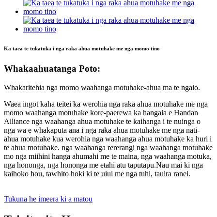
Ka taea te tukatuka i nga raka ahua motuhake me nga momo tino
Whakaahuatanga Poto:
Whakaritehia nga momo waahanga motuhake-ahua ma te ngaio.
Waea ingot kaha teitei ka werohia nga raka ahua motuhake me nga
momo waahanga motuhake kore-paerewa ka hangaia e Handan
Alliance nga waahanga ahua motuhake te kaihanga i te nuinga o
nga wa e whakaputa ana i nga raka ahua motuhake me nga nati-
ahua motuhake kua werohia nga waahanga ahua motuhake ka huri i
te ahua motuhake. nga waahanga rererangi nga waahanga motuhake
mo nga miihini hanga ahumahi me te maina, nga waahanga motuka,
nga hononga, nga hononga me etahi atu taputapu.Nau mai ki nga
kaihoko hou, tawhito hoki ki te uiui me nga tuhi, tauira ranei.
Tukuna he imeera ki a matou