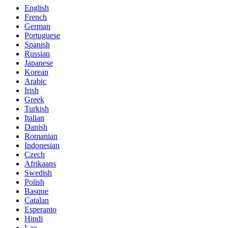
English
French
German
Portuguese
Spanish
Russian
Japanese
Korean
Arabic
Irish
Greek
Turkish
Italian
Danish
Romanian
Indonesian
Czech
Afrikaans
Swedish
Polish
Basque
Catalan
Esperanto
Hindi
Lao