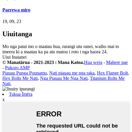
Paerewa miro
19, 09, 23
Uiuitanga
Mo nga patai mo o maatau hua, rarangi utu ranei, waiho mai to
imeera ki a maatau ka pa atu matou i roto i nga haora 24.
Uiui Inaianei
© Manatārua - 2021-2023 : Mana Katoa.
Hua wera
-
Mahere pae
-
Pukoro AMP
Piauau Punga Pounamu
,
Nati piauau me nga raka
,
Hex Flange Bolt
,
Hex Bolts Me Nati
,
Nga Piauau Me Nga Nati
,
Titanium Bolts Me
Nati
,
Tukua Īmēra
x