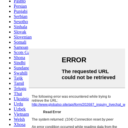
Pashto
Persian
Punjabi
Serbian
Sesotho
Sinhala
Slovak
Slovenian
Somali
Samoan
Scots Gaelic
Shona
Sindhi
Sundanese
Swahili
Tajik
Tamil
Telugu
Thai
Ukrainian
Urdu
Uzbek
Vietnamese
Welsh
Xhosa