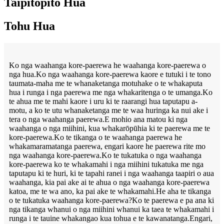
Taipitopito Hua
Tohu Hua
Ko nga waahanga kore-paerewa he waahanga kore-paerewa o
nga hua.Ko nga waahanga kore-paerewa kaore e tutuki i te tono
taumata-maha me te whanaketanga motuhake o te whakaputa
hua i runga i nga paerewa me nga whakaritenga o te umanga.Ko
te ahua me te mahi kaore i uru ki te raarangi hua taputapu a-
motu, a ko te utu whanaketanga me te waa huringa ka nui ake i
tera o nga waahanga paerewa.E mohio ana matou ki nga
waahanga o nga miihini, kua whakarōpūhia ki te paerewa me te
kore-paerewa.Ko te tikanga o te waahanga paerewa he
whakamaramatanga paerewa, engari kaore he paerewa rite mo
nga waahanga kore-paerewa.Ko te tukatuka o nga waahanga
kore-paerewa ko te whakamahi i nga miihini tukatuka me nga
taputapu ki te huri, ki te tapahi ranei i nga waahanga taapiri o aua
waahanga, kia pai ake ai te ahua o nga waahanga kore-paerewa
katoa, me te wa ano, ka pai ake te whakamahi.He aha te tikanga
o te tukatuka waahanga kore-paerewa?Ko te paerewa e pa ana ki
nga tikanga whanui o nga miihini whanui ka taea te whakamahi i
runga i te tauine whakangao kua tohua e te kawanatanga.Engari,