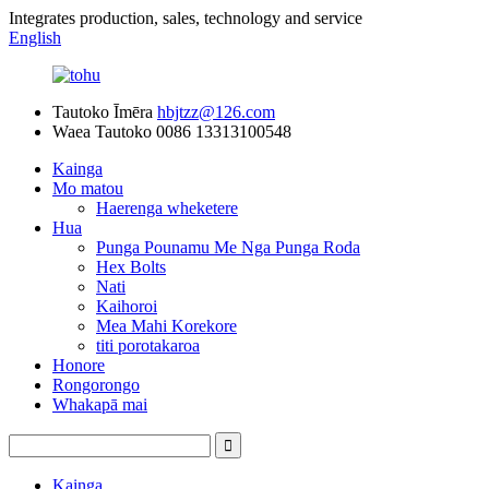
Integrates production, sales, technology and service
English
Tautoko Īmēra
hbjtzz@126.com
Waea Tautoko
0086 13313100548
Kainga
Mo matou
Haerenga wheketere
Hua
Punga Pounamu Me Nga Punga Roda
Hex Bolts
Nati
Kaihoroi
Mea Mahi Korekore
titi porotakaroa
Honore
Rongorongo
Whakapā mai
Kainga