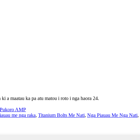
ki a maatau ka pa atu matou i roto i nga haora 24.
Pukoro AMP
piauau me nga raka
,
Titanium Bolts Me Nati
,
Nga Piauau Me Nga Nati
,