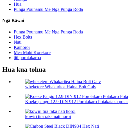
Hua
Punga Pounamu Me Nga Punga Roda
Ngā Kāwai
Punga Pounamu Me Nga Punga Roda
Hex Bolts
Nati
Kaihoroi
Mea Mahi Korekore
titi porotakaroa
Hua kua tohua
wheketere Whakaritea Haina Bolt Galv
Koeke pango 12.9 DIN 912 Porotakaro Potakataka potae 
kowiri tira raka nati horoi