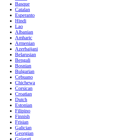
Basque
Catalan
Esperanto
Hindi
Lao
Albanian
Amharic
Armenian
Azerbaijani
Belarusian
Bengali
Bosnian
Bulgarian
Cebuano
Chichewa
Corsican
Croatian
Dutch
Estonian
Filipino
Finnish
Frisian
Galician
Georgian
Gujarati