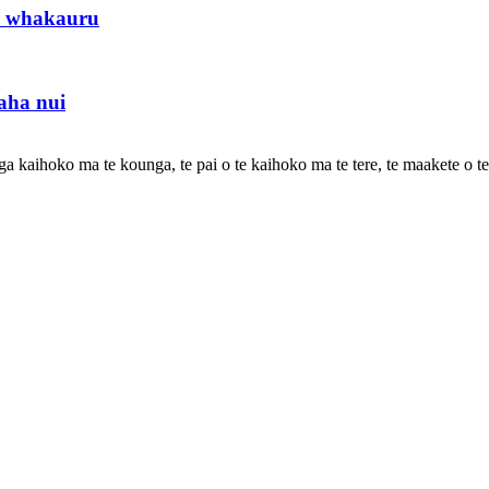
hi whakauru
aha nui
ga kaihoko ma te kounga, te pai o te kaihoko ma te tere, te maakete o