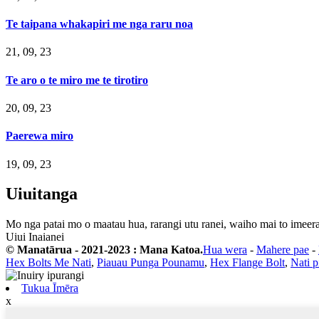
Te taipana whakapiri me nga raru noa
21, 09, 23
Te aro o te miro me te tirotiro
20, 09, 23
Paerewa miro
19, 09, 23
Uiuitanga
Mo nga patai mo o maatau hua, rarangi utu ranei, waiho mai to imeera 
Uiui Inaianei
© Manatārua - 2021-2023 : Mana Katoa.
Hua wera
-
Mahere pae
-
Hex Bolts Me Nati
,
Piauau Punga Pounamu
,
Hex Flange Bolt
,
Nati 
Tukua Īmēra
x