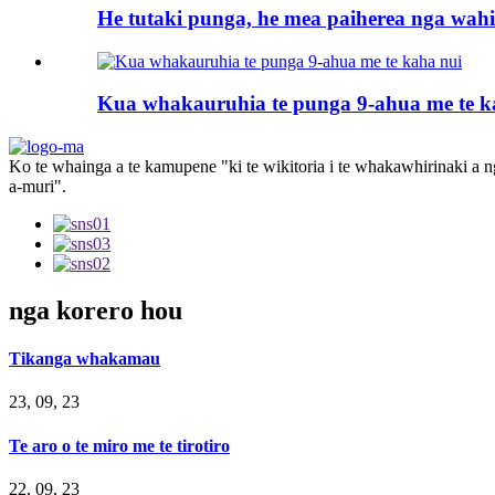
He tutaki punga, he mea paiherea nga wa
Kua whakauruhia te punga 9-ahua me te k
Ko te whainga a te kamupene "ki te wikitoria i te whakawhirinaki a n
a-muri".
nga korero hou
Tikanga whakamau
23, 09, 23
Te aro o te miro me te tirotiro
22, 09, 23