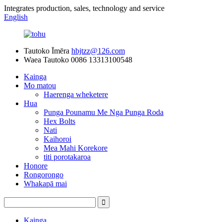
Integrates production, sales, technology and service
English
Tautoko Īmēra
hbjtzz@126.com
Waea Tautoko
0086 13313100548
Kainga
Mo matou
Haerenga wheketere
Hua
Punga Pounamu Me Nga Punga Roda
Hex Bolts
Nati
Kaihoroi
Mea Mahi Korekore
titi porotakaroa
Honore
Rongorongo
Whakapā mai
Kainga