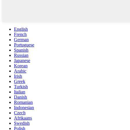
English
French
German
Portuguese
Spanish
Russian
Japanese
Korean
Arabic
Irish
Greek
Turkish
Italian
Danish
Romanian
Indonesian
Czech
Afrikaans
Swedish
Polish